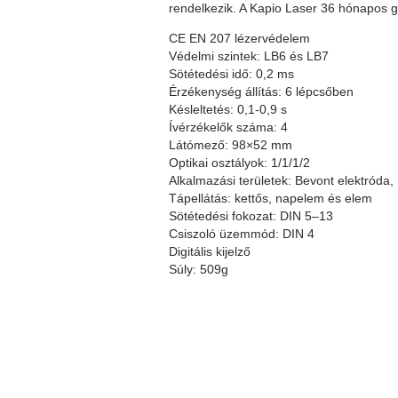
rendelkezik. A Kapio Laser 36 hónapos g
CE EN 207 lézervédelem
Védelmi szintek: LB6 és LB7
Sötétedési idő: 0,2 ms
Érzékenység állítás: 6 lépcsőben
Késleltetés: 0,1-0,9 s
Ívérzékelők száma: 4
Látómező: 98×52 mm
Optikai osztályok: 1/1/1/2
Alkalmazási területek: Bevont elektród
Tápellátás: kettős, napelem és elem
Sötétedési fokozat: DIN 5–13
Csiszoló üzemmód: DIN 4
Digitális kijelző
Súly: 509g