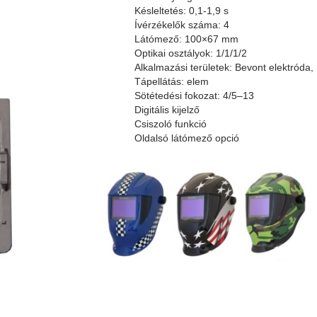
Késleltetés: 0,1-1,9 s
Ívérzékelők száma: 4
Látómező: 100×67 mm
Optikai osztályok: 1/1/1/2
Alkalmazási területek: Bevont elektród
Tápellátás: elem
Sötétedési fokozat: 4/5–13
Digitális kijelző
Csiszoló funkció
Oldalsó látómező opció