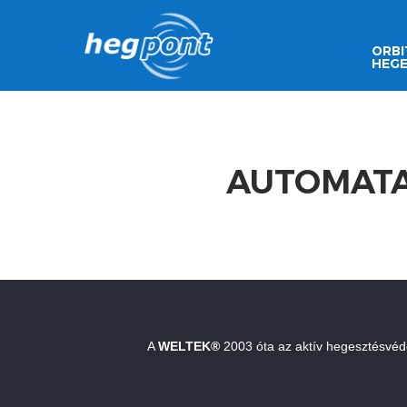
ORBI
HEGE
AUTOMATA
A
WELTEK®
2003 óta az aktív hegesztésvéd