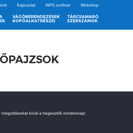
eink
Kapcsolat
WPS szoftver
Webshop
A
VÁGÓBERENDEZÉSEK
TÁRCSAMARÓ
EK
KOPÓALKATRÉSZEI
SZERSZÁMOK
TŐPAJZSOK
y megoldásokat kínál a hegesztők mindennapi