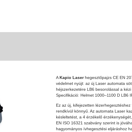
A
Kapio Laser
hegesztőpajzs CE EN 207 t
védelmet nyújt: az új Laser automata söt
héjszerkezetére LB6 besorolással a kézi
Specifikáció: Helmet 1000–1100 D LB6 
Ez az új, kifejezetten lézerhegesztéshez
rendkívül könnyű. Az automata Laser kaze
késleltetést, a 4 érzékelő érzékenységét,
EN ISO 16321 szabvány szerint is jóváha
hagyományos ívhegesztési eljáráshoz has