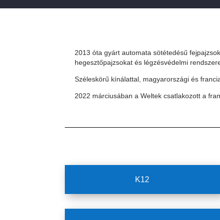
2013 óta gyárt automata sötétedésű fejpajzsok
hegesztőpajzsokat és légzésvédelmi rendszere
Széleskörű kínálattal, magyarországi és francia
2022 márciusában a Weltek csatlakozott a fr
K12