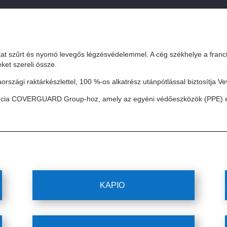
at szűrt és nyomó levegős légzésvédelemmel. A cég székhelye a franci
ket szereli össze.
országi raktárkészlettel, 100 %-os alkatrész utánpótlással biztosítja V
ancia COVERGUARD Group-hoz, amely az egyéni védőeszközök (PPE) egy
KAPIO