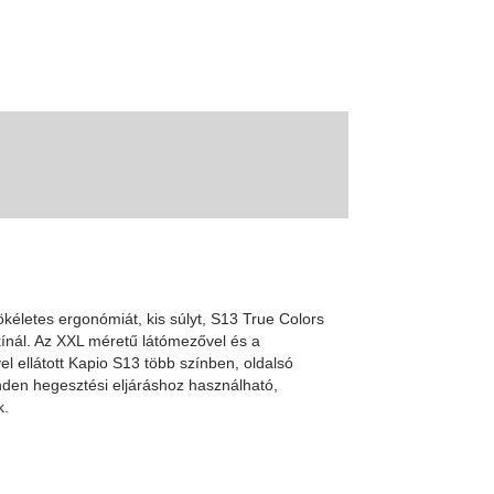
ökéletes ergonómiát, kis súlyt, S13 True Colors
kínál. Az XXL méretű látómezővel és a
ővel ellátott Kapio S13 több színben, oldalsó
nden hegesztési eljáráshoz használható,
k.