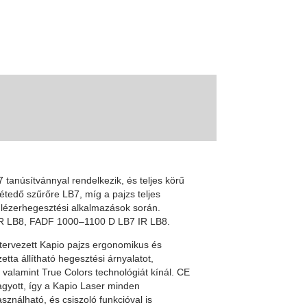
anúsítvánnyal rendelkezik, és teljes körű
étedő szűrőre LB7, míg a pajzs teljes
 lézerhegesztési alkalmazások során.
IR LB8, FADF 1000–1100 D LB7 IR LB8.
 tervezett Kapio pajzs ergonomikus és
tta állítható hegesztési árnyalatot,
 valamint True Colors technológiát kínál. CE
gyott, így a Kapio Laser minden
ználható, és csiszoló funkcióval is