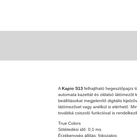
A
Kapio S13
felhajtható hegesztőpajzs t
automata kazettát és oldalsó látómezőt 
beállításokat megjelenítő digitális kijelz
látómezővel vagy anélkül is elérhető. Mi
továbbá csiszoló funkcióval is rendelkezi
True Colors
Sötétedési idő: 0,1 ms
Érzékenység állítás: fokozatos