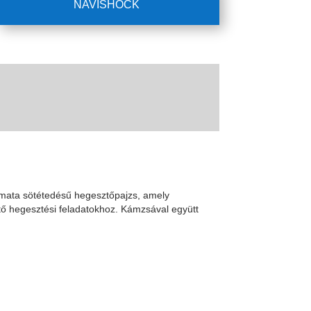
NAVISHOCK
mata sötétedésű hegesztőpajzs, amely
tő hegesztési feladatokhoz. Kámzsával együtt