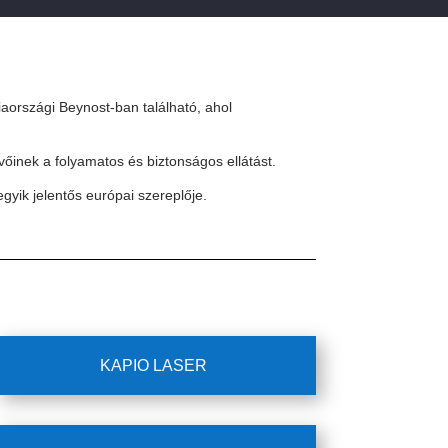
aországi Beynost-ban található, ahol
evőinek a folyamatos és biztonságos ellátást.
ik jelentős európai szereplője.
KAPIO LASER