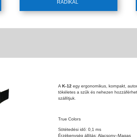
RADIKAL
A
K-12
egy ergonomikus, kompakt, auto
tökéletes a szűk és nehezen hozzáférhe
szállítjuk.
True Colors
Sötétedési idő: 0,1 ms
Érzékenység állítás: Alacsony–Magas