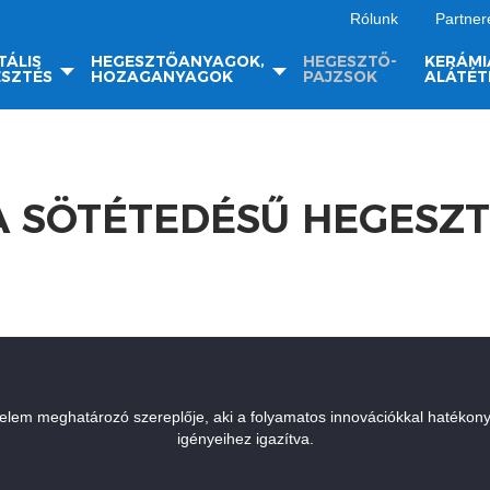
Rólunk
Partner
TÁLIS
HEGESZTŐANYAGOK,
HEGESZTŐ-
KERÁMI
SZTÉS
HOZAGANYAGOK
PAJZSOK
ALÁTÉT
 SÖTÉTEDÉSŰ HEGESZ
elem meghatározó szereplője, aki a folyamatos innovációkkal hatékon
igényeihez igazítva.