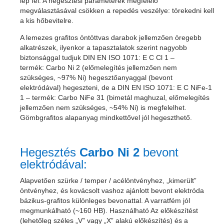
lép fel. A hegesztési paraméterek megfelelő
megválasztásával csökken a repedés veszélye: törekedni kell
a kis hőbevitelre.
A lemezes grafitos öntöttvas darabok jellemzően öregebb
alkatrészek, ilyenkor a tapasztalatok szerint nagyobb
biztonsággal tudjuk DIN EN ISO 1071: E C Cl 1 –
termék:
Carbo Ni 2
(előmelegítés jellemzően nem
szükséges, ~97% Ni) hegesztőanyaggal (bevont
elektródával) hegeszteni, de a DIN EN ISO 1071: E C NiFe-1
1 – termék:
Carbo NiFe 31
(bimetál maghuzal, előmelegítés
jellemzően nem szükséges, ~54% Ni) is megfelelhet.
Gömbgrafitos alapanyag mindkettővel jól hegeszthető.
Hegesztés
Carbo Ni 2
bevont
elektródával:
Alapvetően szürke / temper / acélöntvényhez, „kimerült”
öntvényhez, és kovácsolt vashoz ajánlott bevont elektróda
bázikus-grafitos különleges bevonattal. A varratfém jól
megmunkálható (~160 HB). Használható Az előkészítést
(lehetőleg széles „V” vagy „X” alakú előkészítés) és a