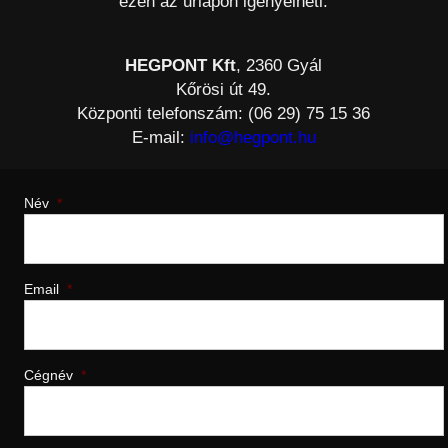
ezen az űrlapon igényelheti.
HEGPONT Kft
, 2360 Gyál
Kőrösi út 49.
Központi telefonszám: (06 29) 75 15 36
E-mail:
info@hegpont.hu
Név
*
Email
*
Cégnév
*