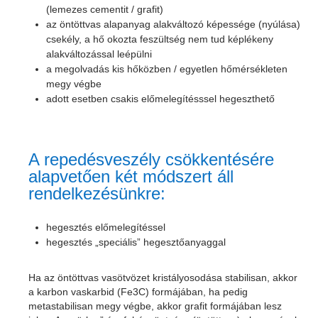
(lemezes cementit / grafit)
az öntöttvas alapanyag alakváltozó képessége (nyúlása)
csekély, a hő okozta feszültség nem tud képlékeny
alakváltozással leépülni
a megolvadás kis hőközben / egyetlen hőmérsékleten
megy végbe
adott esetben csakis előmelegítésssel hegeszthető
A repedésveszély csökkentésére
alapvetően két módszert áll
rendelkezésünkre:
hegesztés előmelegítéssel
hegesztés „speciális” hegesztőanyaggal
Ha az öntöttvas vasötvözet kristályosodása stabilisan, akkor
a karbon
vaskarbid
(Fe
3
C) formájában, ha pedig
metastabilisan megy végbe, akkor
grafit
formájában lesz