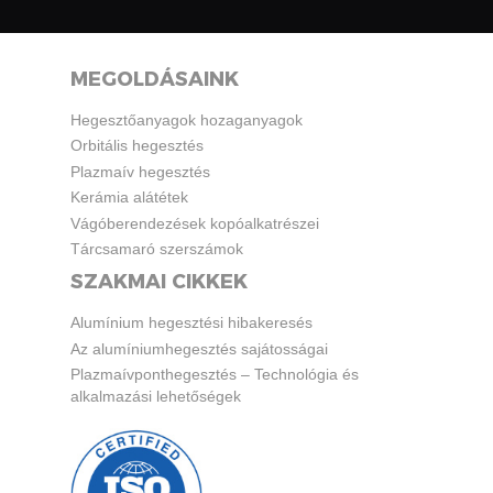
MEGOLDÁSAINK
Hegesztőanyagok hozaganyagok
Orbitális hegesztés
Plazmaív hegesztés
Kerámia alátétek
Vágóberendezések kopóalkatrészei
Tárcsamaró szerszámok
SZAKMAI CIKKEK
Alumínium hegesztési hibakeresés
Az alumíniumhegesztés sajátosságai
Plazmaívponthegesztés – Technológia és
alkalmazási lehetőségek