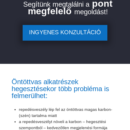
pont
Segítünk megtalálni a
megfelelő
megoldást!
INGYENES KONZULTÁCIÓ
Öntöttvas alkatrészek
hegesztésekor több probléma is
felmerülhet:
repedésveszély lép fel az öntöttvas magas karbon-
(szén) tartalma miatt
a repedésveszélyt növeli a karbon – hegesztési
szempontból – kedvezőtlen megjelenési formája