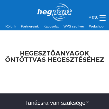
MENÜ
Rólunk
Partnereink
Kapcsolat
WPS szoftver
Webshop
HEGESZTŐANYAGOK
ÖNTÖTTVAS HEGESZTÉSÉHEZ
Tanácsra van szüksége?