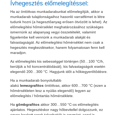
Ívhegesztés előmelegítéssel:
Ha az öntöttvas munkadarabunkat előmelegítjük, akkor a
munkadarab tulajdonságaihoz hasonló varratfémet is létre
tudunk hozni (a hegesztőanyag erősen ötvözött is lehet). Az
előmelegítési hőmérséklet meghatározásához szükséges
ismernünk az alapanyag vegyi összetételét, valamint
figyelembe kell vennünk a munkadarab alakját és
falvastagságát. Az előmelegítési hőmérséklet nem csak a
hegesztés megkezdésekor, hanem folyamatosan fenn kell
maradjon.
Az előmelegítés kis sebességgel történjen (50…100 °C/h,
kerüljük a hő koncentrálódását), kis falvastagságok esetén
elegendő 200…300 °C. Hagyjunk időt a hőkiegyenlítődésre.
Ha a munkadarab bonyolultabb
alakú
lemezgrafitos
öntöttvas, akkor 600…700 °C (ezen a
hőmérsékleten lesz a nyúlás elegendő) legyen az
előmelegítés / hőntartás hőmérséklete.
Ha
gömbgrafitos
akkor 300…550 °C-os előmelegítés
ajánlatos. Hegesztéskor nagy hőbevitellel dolgozzunk, ez
egyes lerakott sorok takarhatják is egymást, ezzel is