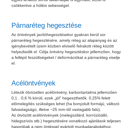
csökkentve a hűlési sebességet.
Párnaréteg hegesztése
Az öntvények javítóhegesztésekor gyakran kerül sor
párnaréteg hegesztésére, amely réteg az alapanyag és az
igénybevételt üzem közben elviselő felrakott réteg között
helyezkedik el. Célja öntvény hegesztéskor jellemzően, hogy
a fellépő feszültségeket / deformációkat a párnaréteg viselje
el.
Acélöntvények
Létezik
ötvözetlen
acélöntvény, karbontartalma jellemzően
0,1…0,6 % körüli, ezek „jól” hegeszthetők. 0,25% felett
előmelegítés szükséges lehet (ha bonyolult formájú, változó
falvastagságú, illetve ~25 mm-től vastagabb falú).
Az
ötvözött
acélöntvények (melegszilárd, korrózióálló,
hidegszívós stb.) hegesztésére vonatkozó ajánlások teljesen
hasonlóak a nem öntéssel gyártott munkadarabokéhoz.