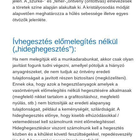
jelen. A „szürke-” és „fehér-„öntvény (öntöttvas) elnevezések
a töretek színe alapján alakultak ki. A kristályosodás módját
alapvetően meghatározza a hűlés sebessége illetve egyes
ötvözők jelenléte.
Ívhegesztés előmelegítés nélkül
(„hideghegesztés”):
Ha nem melegítjük elő a munkadarabunkat, akkor csak olyan
javítást fogunk tudni végezni, amellyel pótoljuk a hiányzó
anyagrészeket, de nem tudjuk az öntvény eredeti
tulajdonságait a javított részen biztosítani (megközelíteni).
Ennek oka, hogy azok a hegesztőanyagok amelyek a
vasöntvények előmelegítés nélküli hegesztésére alkalmasak
(megfelelő nikkel tartalom a grafitosításhoz, megfelelő
nyúlás, stb.) nem biztosítják az eredeti alapanyag
tulajdonságait, például a keménységét, szilárdságát. A
hideghegesztés előnye, hogy kisebb elhúzódásokkal /
vetemedéssel kell számolnunk mint előmelegítéssel.
Hideghegesztéskor viszont számolnunk kell a hegesztés
közben és a kihűlést követő feszültségekkel, repedésveszély