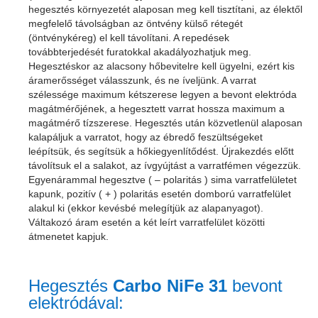
hegesztés környezetét alaposan meg kell tisztítani, az élektől
megfelelő távolságban az öntvény külső rétegét
(öntvénykéreg) el kell távolítani. A repedések
továbbterjedését furatokkal akadályozhatjuk meg.
Hegesztéskor az alacsony hőbevitelre kell ügyelni, ezért kis
áramerősséget válasszunk, és ne íveljünk. A varrat
szélessége maximum kétszerese legyen a bevont elektróda
magátmérőjének, a hegesztett varrat hossza maximum a
magátmérő tízszerese. Hegesztés után közvetlenül alaposan
kalapáljuk a varratot, hogy az ébredő feszültségeket
leépítsük, és segítsük a hőkiegyenlítődést. Újrakezdés előtt
távolítsuk el a salakot, az ívgyújtást a varratfémen végezzük.
Egyenárammal hegesztve ( – polaritás ) sima varratfelületet
kapunk, pozitív ( + ) polaritás esetén domború varratfelület
alakul ki (ekkor kevésbé melegítjük az alapanyagot).
Váltakozó áram esetén a két leírt varratfelület közötti
átmenetet kapjuk
.
Hegesztés
Carbo NiFe 31
bevont
elektródával: