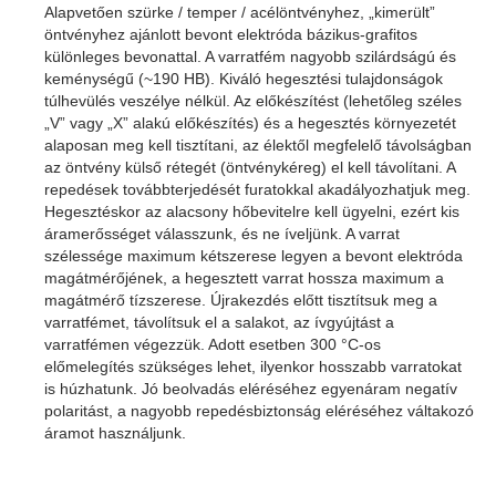
Alapvetően szürke / temper / acélöntvényhez, „kimerült”
öntvényhez ajánlott bevont elektróda bázikus-grafitos
különleges bevonattal. A varratfém nagyobb szilárdságú és
keménységű (~190 HB). Kiváló hegesztési tulajdonságok
túlhevülés veszélye nélkül. Az előkészítést (lehetőleg széles
„V” vagy „X” alakú előkészítés) és a hegesztés környezetét
alaposan meg kell tisztítani, az élektől megfelelő távolságban
az öntvény külső rétegét (öntvénykéreg) el kell távolítani. A
repedések továbbterjedését furatokkal akadályozhatjuk meg.
Hegesztéskor az alacsony hőbevitelre kell ügyelni, ezért kis
áramerősséget válasszunk, és ne íveljünk. A varrat
szélessége maximum kétszerese legyen a bevont elektróda
magátmérőjének, a hegesztett varrat hossza maximum a
magátmérő tízszerese. Újrakezdés előtt tisztítsuk meg a
varratfémet, távolítsuk el a salakot, az ívgyújtást a
varratfémen végezzük. Adott esetben 300 °C-os
előmelegítés szükséges lehet, ilyenkor hosszabb varratokat
is húzhatunk. Jó beolvadás eléréséhez egyenáram negatív
polaritást, a nagyobb repedésbiztonság eléréséhez váltakozó
áramot használjunk.