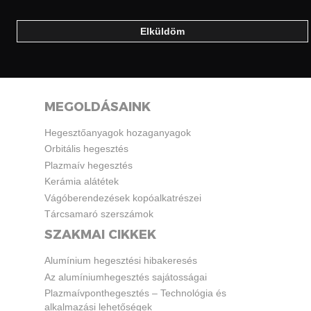
MEGOLDÁSAINK
Hegesztőanyagok hozaganyagok
Orbitális hegesztés
Plazmaív hegesztés
Kerámia alátétek
Vágóberendezések kopóalkatrészei
Tárcsamaró szerszámok
SZAKMAI CIKKEK
Alumínium hegesztési hibakeresés
Az alumíniumhegesztés sajátosságai
Plazmaívponthegesztés – Technológia és
alkalmazási lehetőségek