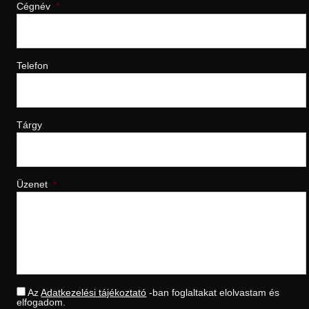
Cégnév
*
Telefon
Tárgy
Üzenet
*
*
Az
Adatkezelési tájékoztató
-ban foglaltakat elolvastam és
elfogadom.