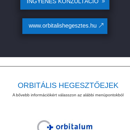
INGYENES KONZULTÁCIÓ
www.orbitalishegesztes.hu
ORBITÁLIS HEGESZTŐEJEK
A bővebb információkért válasszon az alábbi menüpontokból