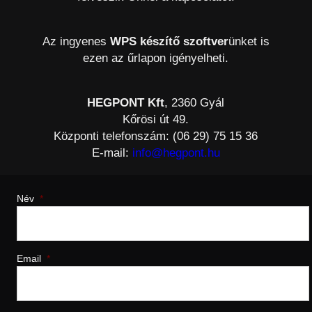
Az ingyenes
WPS készítő szoftver
ünket is
ezen az űrlapon igényelheti.
HEGPONT Kft
, 2360 Gyál
Kőrösi út 49.
Központi telefonszám: (06 29) 75 15 36
E-mail:
info@hegpont.hu
Név
*
Email
*