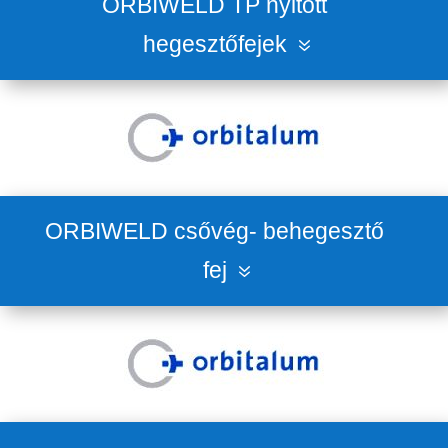
ORBIWELD TP nyitott
hegesztőfejek
ORBIWELD csővég- behegesztő
fej