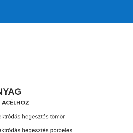
NYAG
 ACÉLHOZ
ktródás hegesztés tömör
ktródás hegesztés porbeles