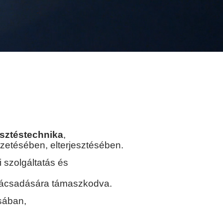
sztéstechnika
,
ezetésében, elterjesztésében.
 szolgáltatás és
tanácsadására támaszkodva.
ásában,