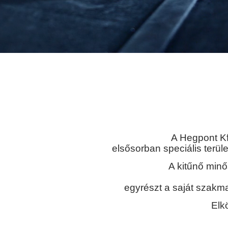
A Hegpont Kf
elsősorban speciális terül
A kitűnő minő
egyrészt a saját szakm
Elk