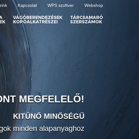
eink
Kapcsolat
WPS szoftver
Webshop
A
VÁGÓBERENDEZÉSEK
TÁRCSAMARÓ
EK
KOPÓALKATRÉSZEI
SZERSZÁMOK
ONT MEGFELELŐ!
KITŰNŐ MINŐSÉGŰ
gok minden alapanyaghoz