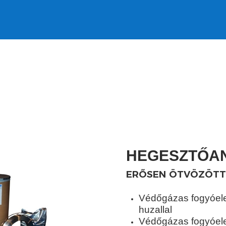
HEGESZTŐA
ERŐSEN ÖTVÖZÖTT
Védőgázas fogyóele
huzallal
Védőgázas fogyóele