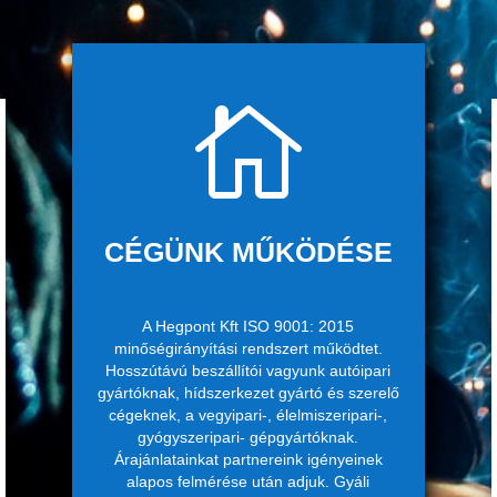

CÉGÜNK MŰKÖDÉSE
A Hegpont Kft ISO 9001: 2015
minőségirányítási rendszert működtet.
Hosszútávú beszállítói vagyunk autóipari
gyártóknak, hídszerkezet gyártó és szerelő
cégeknek, a vegyipari-, élelmiszeripari-,
gyógyszeripari- gépgyártóknak.
Árajánlatainkat partnereink igényeinek
alapos felmérése után adjuk. Gyáli