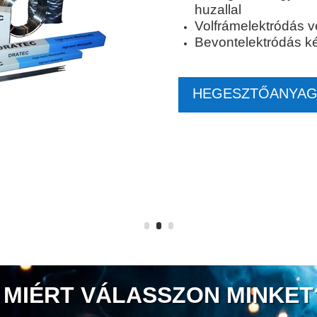
huzallal
Volfrámelektródás 
Bevontelektródás k
HEGESZTŐANYAG
MIÉRT VÁLASSZON MINKET