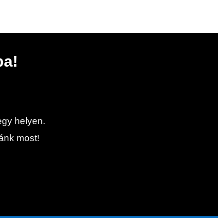
ba!
egy helyen.
zánk most!