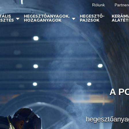
Rólunk
Partner
TÁLIS
HEGESZTŐANYAGOK,
HEGESZTŐ-
KERÁMI
SZTÉS
HOZAGANYAGOK
PAJZSOK
ALÁTÉT
A P
hegesztőanya