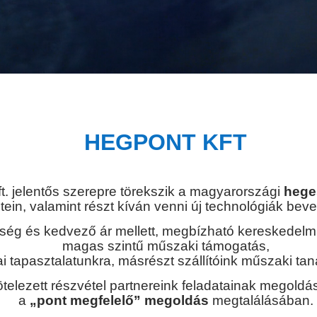
HEGPONT KFT
t. jelentős szerepre törekszik a magyarországi
hege
etein, valamint részt kíván venni új technológiák bev
ség és kedvező ár mellett, megbízható kereskedelmi
magas szintű műszaki támogatás,
ai tapasztalatunkra, másrészt szállítóink műszaki 
ötelezett részvétel partnereink feladatainak megold
a
„pont megfelelő” megoldás
megtalálásában.