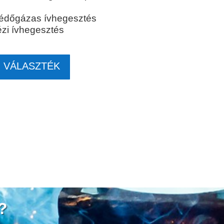
védőgázas ívhegesztés
ézi ívhegesztés
 VÁLASZTÉK
?